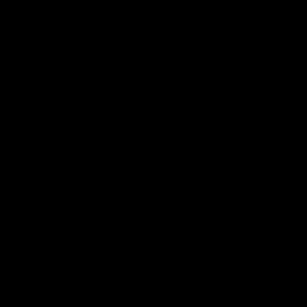
Jednym z najczęstszych problemów jest uznawanie zwykłych
sygnałów generowanych przez urządzenia elektroniczne za dowód
obecności podsłuchu. Routery Wi-Fi, telefony komórkowe,
inteligentne systemy domowe czy urządzenia Bluetooth stale
emitują sygnały radiowe. Osoba bez odpowiedniego przygotowania
może błędnie zinterpretować ich aktywność jako działanie sprzętu
szpiegującego. W rezultacie pojawiają się fałszywe alarmy, które
utrudniają obiektywną ocenę sytuacji i mogą prowadzić do
podejmowania niepotrzebnych działań.
Niewłaściwe używanie detektorów
Wielu użytkowników zakłada, że wystarczy włączyć detektor i
przejść z nim po pomieszczeniu, aby szybko zlokalizować podsłuch.
W rzeczywistości prawidłowe wykorzystanie takiego sprzętu
wymaga znajomości jego parametrów, zakresu działania oraz
sposobu interpretacji wskazań. Błędy pojawiają się szczególnie
wtedy, gdy pomiary wykonywane są w otoczeniu pełnym
aktywnych urządzeń bezprzewodowych. Nieprawidłowa
konfiguracja lub zbyt pobieżna kontrola mogą prowadzić do
błędnych rezultatów, które nie odzwierciedlają rzeczywistego
poziomu zagrożenia.
Pomijanie nowoczesnych metod inwigilacji