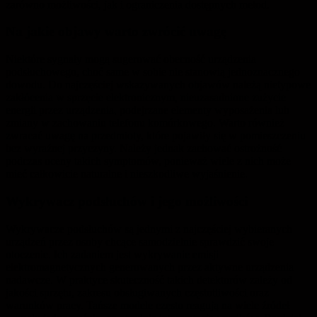
zarówno możliwości, jak i ograniczenia dostępnych metod.
Na jakie objawy warto zwrócić uwagę
Niektóre sygnały mogą sugerować obecność urządzenia
podsłuchowego, choć same w sobie nie stanowią jednoznacznego
dowodu. Do najczęściej wskazywanych objawów należą nietypowe
zakłócenia w sprzęcie elektronicznym, nieuzasadnione zużycie
energii przez urządzenia, podejrzane elementy wyposażenia lub
zmiany w zachowaniu telefonu komórkowego. Warto również
zwracać uwagę na przedmioty, które pojawiły się w pomieszczeniu
bez wyraźnej przyczyny. Należy jednak zachować ostrożność
podczas oceny takich symptomów, ponieważ wiele z nich może
mieć całkowicie naturalne i nieszkodliwe wyjaśnienie.
Wykrywacz podsłuchów i jego możliwości
Wykrywacze podsłuchów są jednymi z najczęściej wybieranych
urządzeń przez osoby chcące samodzielnie sprawdzić swoje
otoczenie. Ich zadaniem jest wykrywanie emisji
elektromagnetycznych generowanych przez aktywne urządzenia
nadawcze. W praktyce skuteczność takich detektorów zależy od
jakości sprzętu, zakresu obsługiwanych częstotliwości oraz
warunków pracy. Tańsze modele często reagują na wiele źródeł