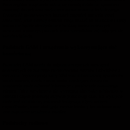
Poszczególne urządzenia różnią się metodą działania, sposobem
transmisji danych oraz poziomem zaawansowania technicznego.
Znajomość podstawowych kategorii zagrożeń pozwala lepiej
zrozumieć, jakie metody kontroli mogą okazać się skuteczne i kiedy
konieczne będzie skorzystanie z bardziej zaawansowanych
rozwiązań wykorzystywanych przez specjalistów zajmujących się
kontrinwigilacją.
Podsłuch GSM i urządzenia wykorzystujące sieć
komórkową
Podsłuchy GSM należą do najpopularniejszych rozwiązań
stosowanych do zdalnego monitorowania rozmów i dźwięków z
otoczenia. Wykorzystują karty SIM oraz infrastrukturę operatorów
komórkowych, dzięki czemu osoba uzyskująca dostęp do
urządzenia może odbierać informacje z praktycznie dowolnego
miejsca. Takie rozwiązania nie wymagają obecności odbiornika w
pobliżu i często pozostają aktywne przez długi czas. Ich wykrycie
może być utrudnione, ponieważ korzystają z tych samych
częstotliwości, które obsługują zwykłe telefony komórkowe oraz
inne popularne urządzenia mobilne.
Podsłuchy radiowe