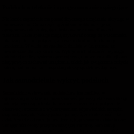
Podsłuch w telefonie i oprogramowanie szpiegujące
Nie każde zagrożenie ma postać fizycznego urządzenia ukrytego w
pomieszczeniu. Coraz częściej źródłem problemu staje się
oprogramowanie szpiegujące instalowane na smartfonach i
tabletach. Takie aplikacje mogą uzyskiwać dostęp do wiadomości,
lokalizacji, historii połączeń, a nawet mikrofonu lub kamery
urządzenia. W wielu przypadkach działają w tle, pozostając
niewidoczne dla użytkownika. Wykrycie ich obecności wymaga
dokładnej analizy systemu operacyjnego, uprawnień aplikacji oraz
nietypowych zachowań urządzenia, takich jak zwiększone zużycie
baterii, nadmierna transmisja danych czy spadek wydajności.
Jak samodzielnie wykryć podsłuch
Samodzielne wykrywanie podsłuchów jest możliwe w
ograniczonym zakresie i może stanowić pierwszy etap weryfikacji
potencjalnego zagrożenia. Kluczowe znaczenie ma połączenie
obserwacji otoczenia z wykorzystaniem odpowiednich narzędzi
diagnostycznych. Należy jednak pamiętać, że skuteczność takich
działań zależy od rodzaju urządzenia, jego sposobu działania oraz
umiejętności osoby przeprowadzającej kontrolę. Sam zakup
wykrywacza nie gwarantuje sukcesu, dlatego warto rozumieć