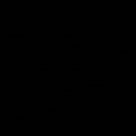
elektroniki sprawiła, że urządzenia szpiegujące mogą zostać ukryte
w przedmiotach codziennego użytku, takich jak ładowarki, listwy
zasilające czy czujniki. W efekcie ich wykrycie często wymaga nie
tylko odpowiedniego sprzętu, ale również doświadczenia w
rozpoznawaniu nietypowych elementów wyposażenia.
Dlaczego wykrycie podsłuchu bywa trudne
Jednym z największych wyzwań jest fakt, że nie wszystkie
urządzenia podsłuchowe emitują sygnał w sposób ciągły. Niektóre
aktywują się wyłącznie w określonych warunkach lub przesyłają
dane w krótkich odstępach czasu, co znacząco utrudnia ich
lokalizację. Dodatkowo wiele nowoczesnych rozwiązań korzysta z
technologii powszechnie obecnych w otoczeniu, przez co ich
aktywność może być mylona z normalną pracą urządzeń
elektronicznych. Osoba bez odpowiedniego przygotowania często
nie jest w stanie odróżnić rzeczywistego zagrożenia od zwykłego
szumu elektromagnetycznego występującego w domu lub biurze.
Jakie rodzaje podsłuchów można spotkać
najczęściej
Różnorodność dostępnych technologii sprawia, że nie istnieje jeden
uniwersalny sposób wykrywania wszystkich rodzajów podsłuchów.