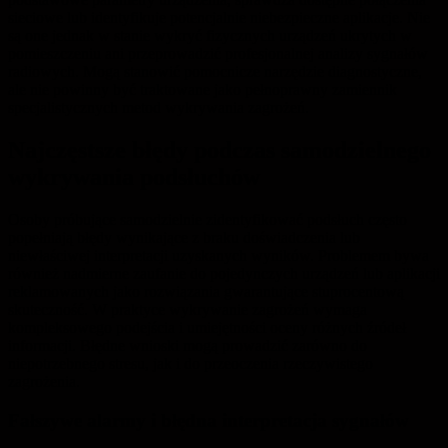
sieciowe lub identyfikuje potencjalnie niebezpieczne aplikacje. Nie
są one jednak w stanie wykryć fizycznych urządzeń ukrytych w
pomieszczeniu ani przeprowadzić profesjonalnej analizy sygnałów
radiowych. Mogą stanowić pomocnicze narzędzie diagnostyczne,
ale nie powinny być traktowane jako pełnoprawny zamiennik
specjalistycznych metod wykrywania zagrożeń.
Najczęstsze błędy podczas samodzielnego
wykrywania podsłuchów
Osoby próbujące samodzielnie zidentyfikować podsłuch często
popełniają błędy wynikające z braku doświadczenia lub
niewłaściwej interpretacji uzyskanych wyników. Problemem bywa
również nadmierne zaufanie do pojedynczych urządzeń lub aplikacji
reklamowanych jako rozwiązania gwarantujące stuprocentową
skuteczność. W praktyce wykrywanie zagrożeń wymaga
kompleksowego podejścia i umiejętności oceny różnych źródeł
informacji. Błędne wnioski mogą prowadzić zarówno do
niepotrzebnego stresu, jak i do przeoczenia rzeczywistego
zagrożenia.
Fałszywe alarmy i błędna interpretacja sygnałów