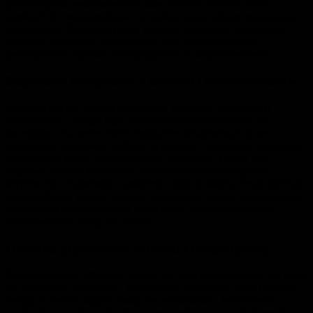
przestrzeganie podstawowych zasad ochrony danych. Warto
pamiętać, że bezpieczeństwo nie opiera się na jednym rozwiązaniu
technicznym. Najlepsze efekty przynosi połączenie właściwych
procedur, aktualnych zabezpieczeń oraz regularnej oceny
potencjalnych zagrożeń występujących w danym środowisku.
Bezpieczne korzystanie z telefonu i komunikatorów
Smartfon stał się jednym z głównych nośników informacji o
użytkowniku, dlatego jego odpowiednie zabezpieczenie ma
szczególne znaczenie. Warto regularnie aktualizować system
operacyjny, instalować aplikacje wyłącznie z zaufanych źródeł oraz
kontrolować zakres przyznawanych uprawnień. Istotną rolę
odgrywa również korzystanie z komunikatorów oferujących
szyfrowanie wiadomości i połączeń. Takie działania nie gwarantują
pełnej ochrony, jednak znacząco ograniczają ryzyko wykorzystania
znanych luk bezpieczeństwa przez osoby próbujące uzyskać
nieuprawniony dostęp do danych.
Ochrona prywatności w domu i miejscu pracy
Bezpieczeństwo informacji zależy nie tylko od technologii, ale także
od organizacji przestrzeni i codziennych nawyków. Warto zwracać
uwagę na osoby mające dostęp do pomieszczeń, kontrolować
instalację nowych urządzeń oraz regularnie sprawdzać elementy