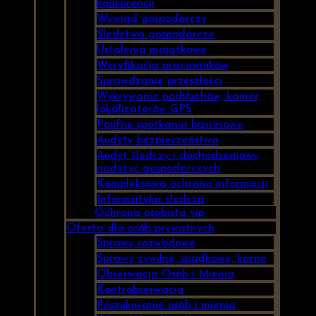
konkurencji
Wywiad gospodarczy
Śledztwa gospodarcze
Ustalenia majątkowe
Weryfikacja pracowników
Sprawdzanie przeszłości
Wykrywanie podsłuchów, kamer,
lokalizatorów GPS
Poufne spotkania biznesowe
Audyty bezpieczeństwa
Audyt śledczy i dochodzeniowy
nadużyć gospodarczych
Kompleksowa ochrona informacji
Informatyka śledcza
Ochrona osobista vip
Oferta dla osób prywatnych
Sprawy rozwodowe
Sprawy cywilne, spadkowe, karne
Obserwacja Osób i Mienia
Kontrobserwacja
Poszukiwanie osób i mienia