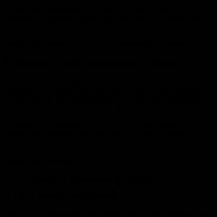
wyposażenia, które pojawiły się bez wyraźnej potrzeby. W
środowisku biznesowym istotne znaczenie ma także ograniczanie
dostępu do poufnych rozmów i dokumentów. Im lepiej
kontrolowane jest otoczenie, tym mniejsze prawdopodobieństwo
skutecznego umieszczenia urządzenia służącego do inwigilacji.
Podstawowe zasady bezpieczeństwa informacji
Ochrona danych wymaga konsekwentnego stosowania kilku
podstawowych zasad. Należy korzystać z silnych haseł, wdrażać
uwierzytelnianie wieloskładnikowe oraz regularnie aktualizować
wykorzystywane oprogramowanie. Ważne jest również zachowanie
ostrożności podczas otwierania wiadomości, załączników i linków
pochodzących z nieznanych źródeł. W wielu przypadkach to
właśnie błędy użytkowników stają się przyczyną naruszeń
bezpieczeństwa, dlatego edukacja oraz świadomość zagrożeń
pozostają jednym z najskuteczniejszych elementów ochrony przed
współczesną inwigilacją.
Najczęściej zadawane pytania o
wykrywanie podsłuchów
Temat wykrywania podsłuchów budzi wiele pytań, ponieważ wokół