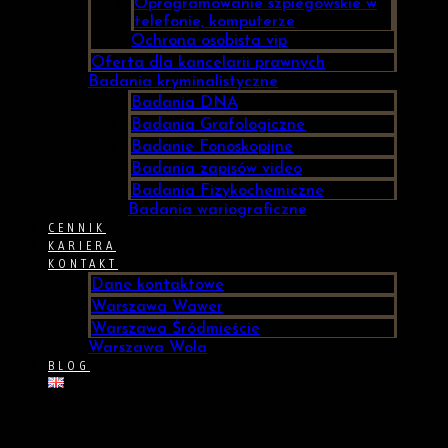
Oprogramowanie szpiegowskie w
telefonie, komputerze
Ochrona osobista vip
Oferta dla kancelarii prawnych
Badania kryminalistyczne
Badania DNA
Badania Grafologiczne
Badanie Fonoskopijne
Badania zapisów video
Badania Fizykochemiczne
Badania wariograficzne
CENNIK
KARIERA
KONTAKT
Dane kontaktowe
Warszawa Wawer
Warszawa Śródmieście
Warszawa Wola
BLOG