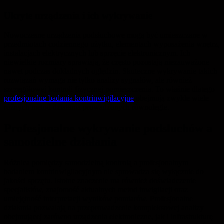
Ukryte urządzenia i ich wykrywanie
Nowoczesne urządzenia podsłuchowe mogą być umieszczane w
przedmiotach codziennego użytku, elementach wyposażenia wnętrz,
instalacjach elektrycznych lub sprzęcie elektronicznym. Ich
niewielkie rozmiary sprawiają, że często pozostają niezauważone
nawet podczas dokładnych oględzin. Skuteczne wykrywanie takich
rozwiązań wymaga nie tylko analizy sygnałów, ale również
szczegółowej kontroli fizycznej pomieszczenia. To właśnie dlatego
profesjonalne badania kontrinwigilacyjne
obejmują zwykle wiele
różnych metod działania prowadzonych równolegle.
Profesjonalne wykrywanie podsłuchów a
samodzielne działania
Różnica pomiędzy samodzielną kontrolą a profesjonalnym
badaniem kontrinwigilacyjnym nie sprowadza się wyłącznie do
jakości sprzętu. Istotne znaczenie ma również doświadczenie
specjalistów, znajomość aktualnych metod inwigilacji oraz
umiejętność interpretacji wyników pomiarów. Profesjonalne
działania pozwalają na przeprowadzenie kompleksowej analizy
obejmującej zarówno urządzenia elektroniczne, jak i infrastrukturę