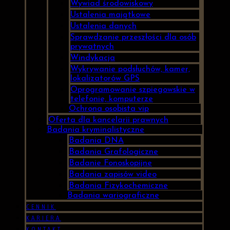
Wywiad środowiskowy
Ustalenia majątkowe
Ustalenia danych
Sprawdzanie przeszłości dla osób
prywatnych
Windykacja
Wykrywanie podsłuchów, kamer,
lokalizatorów GPS
Oprogramowanie szpiegowskie w
telefonie, komputerze
Ochrona osobista vip
Oferta dla kancelarii prawnych
Badania kryminalistyczne
Badania DNA
Badania Grafologiczne
Badanie Fonoskopijne
Badania zapisów video
Badania Fizykochemiczne
Badania wariograficzne
CENNIK
KARIERA
KONTAKT