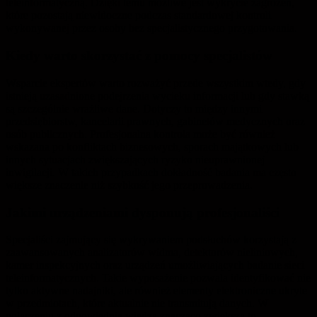
teleinformatyczną. Dzięki temu możliwe jest wykrycie zagrożeń,
które pozostają niewidoczne podczas standardowej kontroli
wykonywanej przez osoby bez specjalistycznego przygotowania.
Kiedy warto skorzystać z pomocy specjalistów
Wsparcie ekspertów warto rozważyć przede wszystkim wtedy, gdy
istnieją uzasadnione podejrzenia wycieku informacji lub gdy stawką
są szczególnie wrażliwe dane. Dotyczy to między innymi
przedsiębiorstw, kancelarii prawnych, gabinetów medycznych oraz
osób publicznych. Profesjonalna kontrola może być również
wskazana po konfliktach biznesowych, sporach majątkowych lub
innych sytuacjach zwiększających ryzyko nieuprawnionej
inwigilacji. W takich przypadkach dokładność badania ma często
większe znaczenie niż szybkość jego przeprowadzenia.
Jakimi urządzeniami dysponują profesjonaliści
Specjaliści zajmujący się wykrywaniem podsłuchów korzystają z
zaawansowanych analizatorów widma, detektorów nieliniowych,
kamer inspekcyjnych oraz urządzeń umożliwiających badanie sieci
teleinformatycznych. Takie wyposażenie pozwala identyfikować nie
tylko aktywne nadajniki, ale również elementy elektroniczne ukryte
w przedmiotach, które aktualnie nie transmitują danych. W
połączeniu z odpowiednią wiedzą znacząco zwiększa to