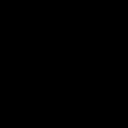
Kiedy sprzęt konsumencki okazuje się
niewystarczający
Urządzenia dostępne dla klientów indywidualnych są zazwyczaj
projektowane z myślą o podstawowych zastosowaniach.
Sprawdzają się przy wykrywaniu prostych nadajników lub
sygnałów emitowanych w sposób ciągły, jednak ich skuteczność
maleje w przypadku bardziej zaawansowanych konstrukcji.
Profesjonalne urządzenia wykorzystywane przez specjalistów
oferują większą czułość, szerszy zakres analizy oraz możliwość
dokładniejszego określenia źródła sygnału. W praktyce różnica
między sprzętem konsumenckim a profesjonalnym może mieć
kluczowe znaczenie dla skuteczności kontroli.
Dlaczego nie każdy podsłuch emituje sygnał
Wiele osób zakłada, że każde urządzenie szpiegujące można wykryć
poprzez analizę emisji radiowych. Jest to błędne założenie. Niektóre
podsłuchy zapisują dane lokalnie i nie przesyłają ich na bieżąco,
inne aktywują transmisję wyłącznie w określonych momentach.
Istnieją również rozwiązania wykorzystujące przewodowe metody
przesyłu informacji. W takich przypadkach standardowe detektory
RF mogą nie zarejestrować żadnej aktywności, mimo że urządzenie
faktycznie znajduje się w kontrolowanym miejscu.