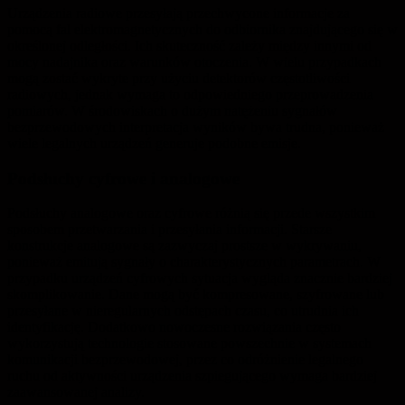
Urządzenia radiowe przesyłają przechwycone informacje za
pomocą fal elektromagnetycznych do odbiornika znajdującego się w
określonej odległości. Ich skuteczność zależy między innymi od
mocy nadajnika oraz warunków otoczenia. W wielu przypadkach
mogą zostać wykryte przy użyciu detektorów częstotliwości
radiowych, jednak wymaga to odpowiedniego przeprowadzenia
pomiarów. W środowiskach o dużym natężeniu sygnałów
bezprzewodowych interpretacja wyników bywa trudna, ponieważ
wiele legalnych urządzeń generuje podobne emisje.
Podsłuchy cyfrowe i analogowe
Podsłuchy analogowe oraz cyfrowe różnią się przede wszystkim
sposobem przetwarzania i przesyłania informacji. Starsze
konstrukcje analogowe są zazwyczaj prostsze w wykrywaniu,
ponieważ emitują sygnały o charakterystycznych parametrach. W
przypadku urządzeń cyfrowych sytuacja wygląda znacznie bardziej
skomplikowanie. Dane mogą być kompresowane, szyfrowane lub
przesyłane w nieregularnych odstępach czasu, co utrudnia ich
identyfikację. Dodatkowo nowoczesne rozwiązania często
wykorzystują technologie stosowane powszechnie w systemach
komunikacji bezprzewodowej, przez co odróżnienie legalnego
ruchu od aktywności urządzenia szpiegującego wymaga bardziej
zaawansowanej analizy.