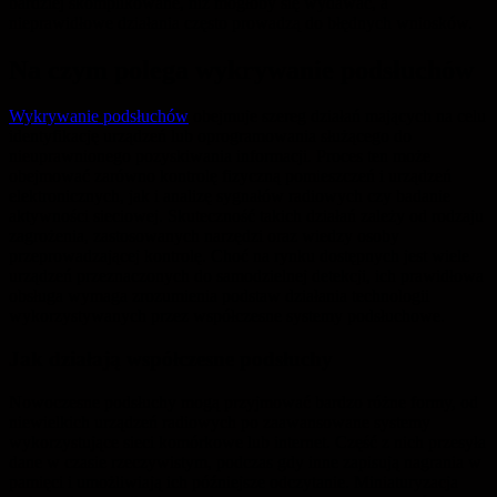
bardziej skomplikowane, niż mogłoby się wydawać, a
nieprawidłowe działania często prowadzą do błędnych wniosków.
Na czym polega wykrywanie podsłuchów
Wykrywanie podsłuchów
obejmuje szereg działań mających na celu
identyfikację urządzeń lub oprogramowania służącego do
nieuprawnionego pozyskiwania informacji. Proces ten może
obejmować zarówno kontrolę fizyczną pomieszczeń i urządzeń
elektronicznych, jak i analizę sygnałów radiowych czy badanie
aktywności sieciowej. Skuteczność takich działań zależy od rodzaju
zagrożenia, zastosowanych narzędzi oraz wiedzy osoby
przeprowadzającej kontrolę. Choć na rynku dostępnych jest wiele
urządzeń przeznaczonych do samodzielnej detekcji, ich prawidłowa
obsługa wymaga zrozumienia podstaw działania technologii
wykorzystywanych przez współczesne systemy podsłuchowe.
Jak działają współczesne podsłuchy
Nowoczesne podsłuchy mogą przyjmować bardzo różne formy, od
niewielkich urządzeń radiowych po zaawansowane systemy
wykorzystujące sieci komórkowe lub internet. Część z nich przesyła
dane w czasie rzeczywistym, podczas gdy inne zapisują nagrania w
pamięci i umożliwiają ich późniejsze odczytanie. Miniaturyzacja