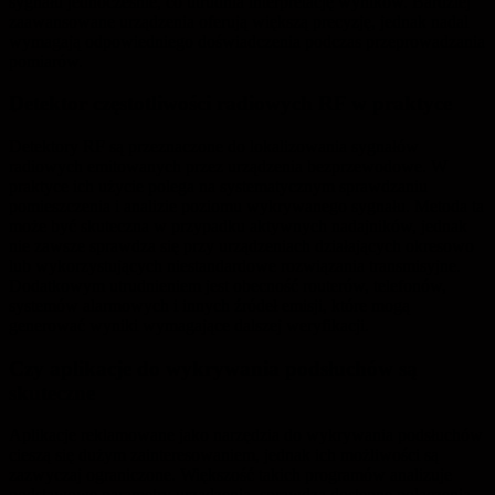
sygnału jednocześnie, co utrudnia interpretację wyników. Bardziej
zaawansowane urządzenia oferują większą precyzję, jednak nadal
wymagają odpowiedniego doświadczenia podczas przeprowadzania
pomiarów.
Detektor częstotliwości radiowych RF w praktyce
Detektory RF są przeznaczone do lokalizowania sygnałów
radiowych emitowanych przez urządzenia bezprzewodowe. W
praktyce ich użycie polega na systematycznym sprawdzaniu
pomieszczenia i analizie poziomu wykrywanego sygnału. Metoda ta
może być skuteczna w przypadku aktywnych nadajników, jednak
nie zawsze sprawdza się przy urządzeniach działających okresowo
lub wykorzystujących niestandardowe rozwiązania transmisyjne.
Dodatkowym utrudnieniem jest obecność routerów, telefonów,
systemów alarmowych i innych źródeł emisji, które mogą
generować wyniki wymagające dalszej weryfikacji.
Czy aplikacje do wykrywania podsłuchów są
skuteczne
Aplikacje reklamowane jako narzędzia do wykrywania podsłuchów
cieszą się dużym zainteresowaniem, jednak ich możliwości są
zazwyczaj ograniczone. Większość takich programów analizuje
podstawowe parametry urządzenia, sprawdza dostępne połączenia