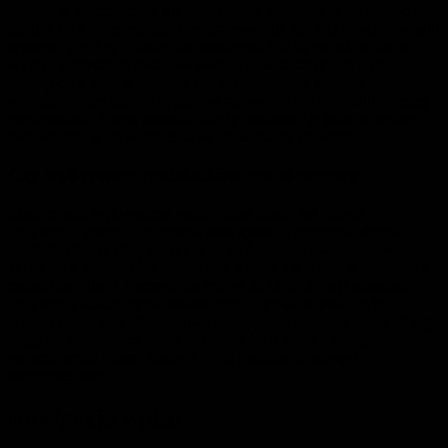
Aplikacje przeznaczone do wykrywania zagrożeń mogą pomóc w
identyfikacji podejrzanego oprogramowania lub niektórych anomalii
występujących w urządzeniu mobilnym. Nie są jednak w stanie
wykryć wszystkich rodzajów podsłuchów, szczególnie tych
działających poza telefonem. Nie przeprowadzą również
specjalistycznej analizy sygnałów radiowych ani kontroli fizycznej
pomieszczeń. Z tego powodu należy traktować je jako narzędzie
pomocnicze, a nie kompleksowe rozwiązanie problemu.
Czy wykrywacz podsłuchów jest skuteczny
Skuteczność wykrywacza podsłuchów zależy od jakości
urządzenia, rodzaju zagrożenia oraz sposobu przeprowadzenia
kontroli. Dobrej klasy sprzęt może być pomocny w lokalizowaniu
aktywnych nadajników radiowych, jednak nie wykryje wszystkich
metod inwigilacji. Szczególnie trudne do identyfikacji pozostają
urządzenia działające okresowo, zapisujące dane lokalnie lub
wykorzystujące niestandardowe rozwiązania komunikacyjne. Z tego
względu wykrywacz warto traktować jako jedno z narzędzi
wspierających proces kontroli, a nie gwarancję pełnego
bezpieczeństwa.
Nawigacja wpisu