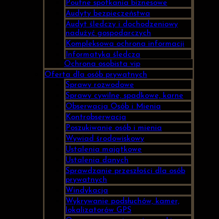
Poufne spotkania biznesowe
Audyty bezpieczeństwa
Audyt śledczy i dochodzeniowy
nadużyć gospodarczych
Kompleksowa ochrona informacji
Informatyka śledcza
Ochrona osobista vip
Oferta dla osób prywatnych
Sprawy rozwodowe
Sprawy cywilne, spadkowe, karne
Obserwacja Osób i Mienia
Kontrobserwacja
Poszukiwanie osób i mienia
Wywiad środowiskowy
Ustalenia majątkowe
Ustalenia danych
Sprawdzanie przeszłości dla osób
prywatnych
Windykacja
Wykrywanie podsłuchów, kamer,
lokalizatorów GPS