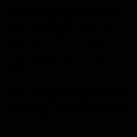
tego zagadnienia funkcjonuje sporo mitów i nieprecyzyjnych
informacji. Osoby zainteresowane ochroną prywatności często
szukają prostych metod pozwalających szybko potwierdzić lub
wykluczyć obecność urządzeń szpiegujących. W praktyce
odpowiedzi na większość pytań zależą od rodzaju zagrożenia,
wykorzystywanych technologii oraz warunków, w jakich
prowadzona jest kontrola. Warto opierać się na sprawdzonych
informacjach i realistycznie oceniać możliwości dostępnych
narzędzi.
Czy telefon może sam wskazywać na obecność
podsłuchu
Niektóre nietypowe zachowania telefonu mogą wzbudzać
podejrzenia, jednak same w sobie nie stanowią dowodu obecności
podsłuchu. Szybkie rozładowywanie baterii, wzrost zużycia danych,
przegrzewanie urządzenia czy spadek wydajności mogą wynikać
zarówno z działania złośliwego oprogramowania, jak i z całkowicie
normalnych procesów systemowych. Dlatego takie objawy należy
traktować jako sygnał do dalszej analizy, a nie jako jednoznaczne
potwierdzenie inwigilacji.
Czy aplikacja wykryje każdy podsłuch