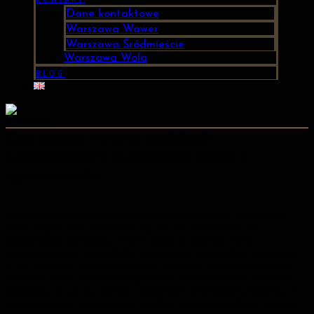
Dane kontaktowe
Warszawa Wawer
Warszawa Śródmieście
Warszawa Wola
BLOG
Czy można wykryć podsłuch
samodzielnie? Najczęstsze błędy i
ograniczenia
W dobie powszechnego dostępu do nowoczesnych technologii
coraz więcej osób zastanawia się, czy ich prywatność jest
odpowiednio chroniona. Obawy dotyczą zarówno życia
prywatnego, jak i działalności zawodowej, szczególnie wtedy, gdy
w grę wchodzą poufne informacje, tajemnice handlowe lub dane
osobowe. Wiele osób szuka sposobów na samodzielne wykrycie
podsłuchu, licząc na szybkie i skuteczne rozwiązanie problemu. W
praktyce jednak wykrywanie urządzeń szpiegujących jest znacznie