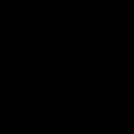
skuteczność prowadzonych działań i ogranicza ryzyko pominięcia
potencjalnego zagrożenia.
Jak wygląda profesjonalne badanie
kontrinwigilacyjne
Profesjonalne badanie rozpoczyna się zwykle od analizy ryzyka
oraz określenia obszarów wymagających szczególnej uwagi.
Następnie przeprowadzana jest szczegółowa kontrola pomieszczeń,
urządzeń elektronicznych i infrastruktury komunikacyjnej. W
zależności od sytuacji specjaliści wykorzystują różne techniki
pomiarowe oraz narzędzia diagnostyczne. Celem jest nie tylko
wykrycie potencjalnych urządzeń szpiegujących, ale również ocena
poziomu bezpieczeństwa i wskazanie działań ograniczających
ryzyko przyszłych naruszeń.
Jak ograniczyć ryzyko podsłuchu
Całkowite wyeliminowanie ryzyka inwigilacji nie zawsze jest
możliwe, jednak odpowiednie działania profilaktyczne mogą
znacząco utrudnić pozyskiwanie informacji przez osoby
nieuprawnione. Kluczowe znaczenie ma świadome korzystanie z
urządzeń elektronicznych, regularna kontrola zabezpieczeń oraz