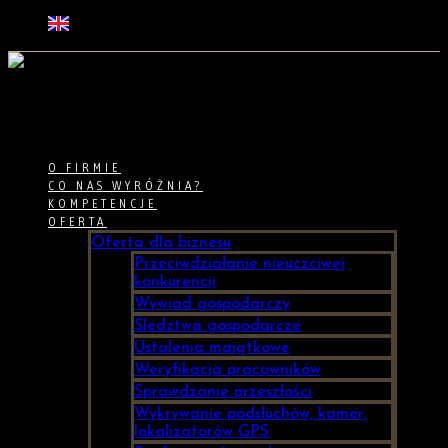
O FIRMIE
CO NAS WYRÓŻNIA?
KOMPETENCJE
OFERTA
Oferta dla biznesu
Przeciwdziałanie nieuczciwej
konkurencji
Wywiad gospodarczy
Śledztwa gospodarcze
Ustalenia majątkowe
Weryfikacja pracowników
Sprawdzanie przeszłości
Wykrywanie podsłuchów, kamer,
lokalizatorów GPS