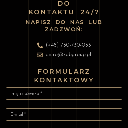
DO
KONTAKTU 24/7
NAPISZ DO NAS LUB
ZADZWOŃ:
(+48) 730-730-033
biuro@kobgroup.pl
FORMULARZ
KONTAKTOWY
I
m
i
ę
A
i
d
n
r
a
e
z