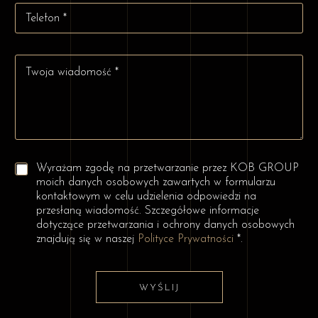
T
s
w
e
e
i
l
-
s
e
m
k
W
f
a
o
i
o
i
*
a
n
l
d
*
*
o
m
o
ś
P
ć
Wyrażam zgodę na przetwarzanie przez KOB GROUP
o
*
moich danych osobowych zawartych w formularzu
l
kontaktowym w celu udzielenia odpowiedzi na
a
przesłaną wiadomość. Szczegółowe informacje
w
dotyczące przetwarzania i ochrony danych osobowych
y
znajdują się w naszej
Polityce Prywatności
*.
b
o
r
u
WYŚLIJ
*