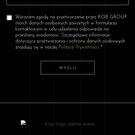
m
o
ś
P
ć
Wyrażam zgodę na przetwarzanie przez KOB GROUP
o
*
moich danych osobowych zawartych w formularzu
l
kontaktowym w celu udzielenia odpowiedzi na
a
przesłaną wiadomość. Szczegółowe informacje
w
dotyczące przetwarzania i ochrony danych osobowych
y
znajdują się w naszej
Polityce Prywatności
*.
b
o
r
u
WYŚLIJ
*