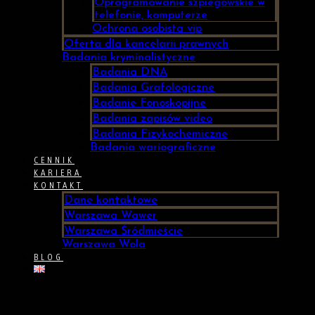
Oprogramowanie szpiegowskie w
telefonie, komputerze
Ochrona osobista vip
Oferta dla kancelarii prawnych
Badania kryminalistyczne
Badania DNA
Badania Grafologiczne
Badanie Fonoskopijne
Badania zapisów video
Badania Fizykochemiczne
Badania wariograficzne
CENNIK
KARIERA
KONTAKT
Dane kontaktowe
Warszawa Wawer
Warszawa Śródmieście
Warszawa Wola
BLOG