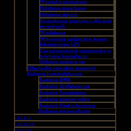
Wywiad środowiskowy
Ustalenia majątkowe
Ustalenia danych
Sprawdzanie przeszłości dla osób
prywatnych
Windykacja
Wykrywanie podsłuchów, kamer,
lokalizatorów GPS
Oprogramowanie szpiegowskie w
telefonie, komputerze
Ochrona osobista vip
Oferta dla kancelarii prawnych
Badania kryminalistyczne
Badania DNA
Badania Grafologiczne
Badanie Fonoskopijne
Badania zapisów video
Badania Fizykochemiczne
Badania wariograficzne
CENNIK
KARIERA
KONTAKT