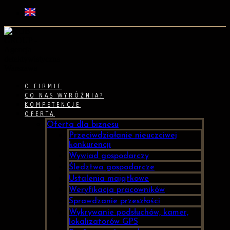
O FIRMIE
CO NAS WYRÓŻNIA?
KOMPETENCJE
OFERTA
Oferta dla biznesu
Przeciwdziałanie nieuczciwej
konkurencji
Wywiad gospodarczy
Śledztwa gospodarcze
Ustalenia majątkowe
Weryfikacja pracowników
Sprawdzanie przeszłości
Wykrywanie podsłuchów, kamer,
lokalizatorów GPS