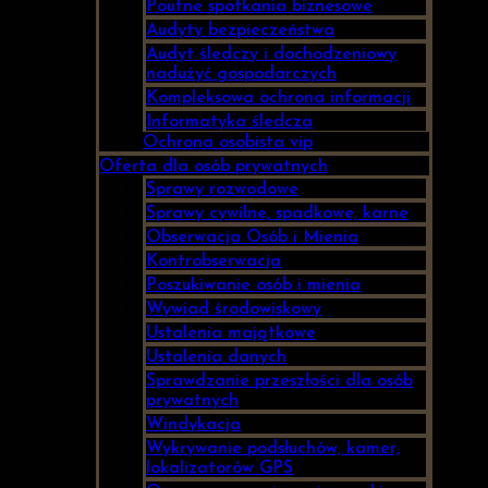
Poufne spotkania biznesowe
Audyty bezpieczeństwa
Audyt śledczy i dochodzeniowy
nadużyć gospodarczych
Kompleksowa ochrona informacji
Informatyka śledcza
Ochrona osobista vip
Oferta dla osób prywatnych
Sprawy rozwodowe
Sprawy cywilne, spadkowe, karne
Obserwacja Osób i Mienia
Kontrobserwacja
Poszukiwanie osób i mienia
Wywiad środowiskowy
Ustalenia majątkowe
Ustalenia danych
Sprawdzanie przeszłości dla osób
prywatnych
Windykacja
Wykrywanie podsłuchów, kamer,
lokalizatorów GPS