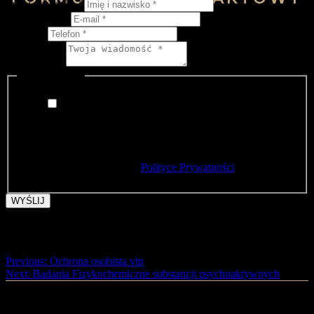
Imię i nazwisko
*
Adres e-mail
*
Telefon
*
Wiadomość
*
Pola wyboru
*
Wyrażam zgodę na przetwarzanie przez KOB
GROUP moich danych osobowych zawartych w
formularzu kontaktowym w celu udzielenia odpowiedzi
na przesłaną wiadomość. Szczegółowe informacje
dotyczące przetwarzania i ochrony danych osobowych
znajdują się w naszej
Polityce Prywatności
*.
WYŚLIJ
Nawigacja wpisu
Previous:
Ochrona osobista vip
Next:
Badania Fizykochemiczne substancji psychoaktywnych