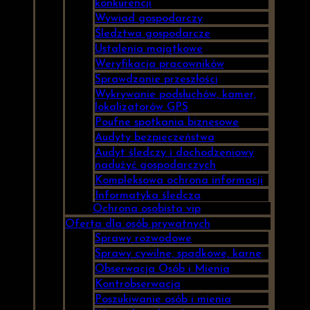
konkurencji
Wywiad gospodarczy
Śledztwa gospodarcze
Ustalenia majątkowe
Weryfikacja pracowników
Sprawdzanie przeszłości
Wykrywanie podsłuchów, kamer,
lokalizatorów GPS
Poufne spotkania biznesowe
Audyty bezpieczeństwa
Audyt śledczy i dochodzeniowy
nadużyć gospodarczych
Kompleksowa ochrona informacji
Informatyka śledcza
Ochrona osobista vip
Oferta dla osób prywatnych
Sprawy rozwodowe
Sprawy cywilne, spadkowe, karne
Obserwacja Osób i Mienia
Kontrobserwacja
Poszukiwanie osób i mienia