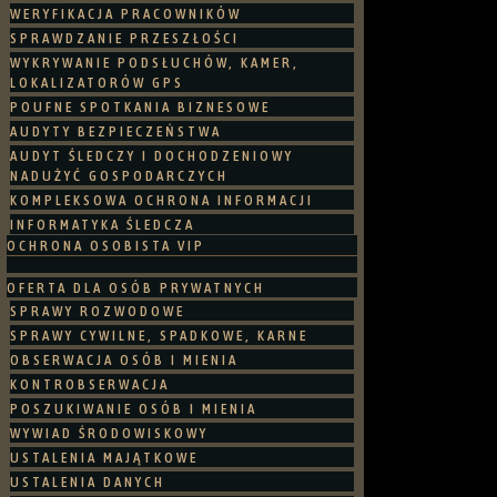
WERYFIKACJA PRACOWNIKÓW
SPRAWDZANIE PRZESZŁOŚCI
WYKRYWANIE PODSŁUCHÓW, KAMER,
LOKALIZATORÓW GPS
POUFNE SPOTKANIA BIZNESOWE
AUDYTY BEZPIECZEŃSTWA
AUDYT ŚLEDCZY I DOCHODZENIOWY
NADUŻYĆ GOSPODARCZYCH
KOMPLEKSOWA OCHRONA INFORMACJI
INFORMATYKA ŚLEDCZA
OCHRONA OSOBISTA VIP
OFERTA DLA OSÓB PRYWATNYCH
SPRAWY ROZWODOWE
SPRAWY CYWILNE, SPADKOWE, KARNE
OBSERWACJA OSÓB I MIENIA
KONTROBSERWACJA
POSZUKIWANIE OSÓB I MIENIA
WYWIAD ŚRODOWISKOWY
USTALENIA MAJĄTKOWE
USTALENIA DANYCH