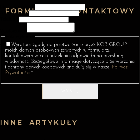
Imię i nazwisko
*
FORMULARZ KONTAKTOWY
Adres e-mail
*
Telefon
*
Wiadomość
*
Pola wyboru
*
Wyrażam zgodę na przetwarzanie przez KOB GROUP
moich danych osobowych zawartych w formularzu
kontaktowym w celu udzielenia odpowiedzi na przesłaną
wiadomość. Szczegółowe informacje dotyczące przetwarzania
i ochrony danych osobowych znajdują się w naszej
Polityce
Prywatności
*.
WYŚLIJ
INNE ARTYKUŁY