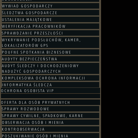
WYWIAD GOSPODARCZY
ŚLEDZTWA GOSPODARCZE
USTALENIA MAJĄTKOWE
WERYFIKACJA PRACOWNIKÓW
SPRAWDZANIE PRZESZŁOŚCI
WYKRYWANIE PODSŁUCHÓW, KAMER,
LOKALIZATORÓW GPS
POUFNE SPOTKANIA BIZNESOWE
AUDYTY BEZPIECZEŃSTWA
AUDYT ŚLEDCZY I DOCHODZENIOWY
NADUŻYĆ GOSPODARCZYCH
KOMPLEKSOWA OCHRONA INFORMACJI
INFORMATYKA ŚLEDCZA
OCHRONA OSOBISTA VIP
OFERTA DLA OSÓB PRYWATNYCH
SPRAWY ROZWODOWE
SPRAWY CYWILNE, SPADKOWE, KARNE
OBSERWACJA OSÓB I MIENIA
KONTROBSERWACJA
POSZUKIWANIE OSÓB I MIENIA