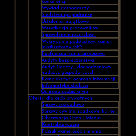
konkurencji
Wywiad gospodarczy
Śledztwa gospodarcze
Ustalenia majątkowe
Weryfikacja pracowników
Sprawdzanie przeszłości
Wykrywanie podsłuchów, kamer,
lokalizatorów GPS
Poufne spotkania biznesowe
Audyty bezpieczeństwa
Audyt śledczy i dochodzeniowy
nadużyć gospodarczych
Kompleksowa ochrona informacji
Informatyka śledcza
Ochrona osobista vip
Oferta dla osób prywatnych
Sprawy rozwodowe
Sprawy cywilne, spadkowe, karne
Obserwacja Osób i Mienia
Kontrobserwacja
Poszukiwanie osób i mienia