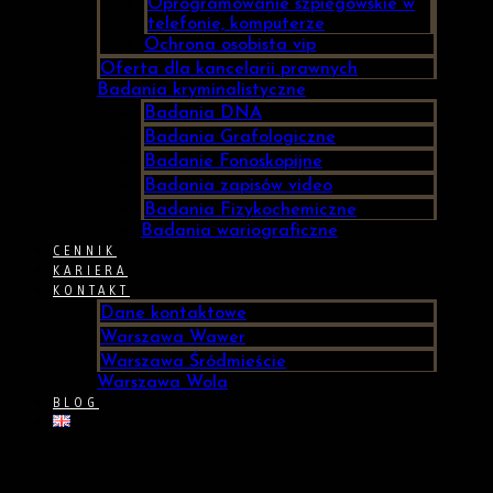
Oprogramowanie szpiegowskie w
telefonie, komputerze
Ochrona osobista vip
Oferta dla kancelarii prawnych
Badania kryminalistyczne
Badania DNA
Badania Grafologiczne
Badanie Fonoskopijne
Badania zapisów video
Badania Fizykochemiczne
Badania wariograficzne
CENNIK
KARIERA
KONTAKT
Dane kontaktowe
Warszawa Wawer
Warszawa Śródmieście
Warszawa Wola
BLOG