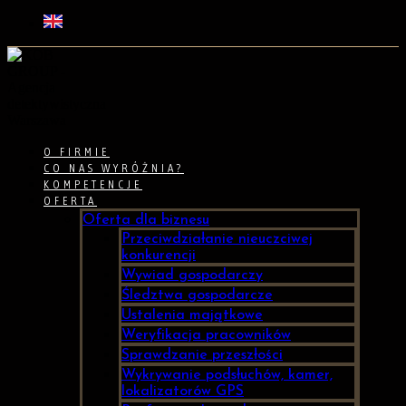
O FIRMIE
CO NAS WYRÓŻNIA?
KOMPETENCJE
OFERTA
Oferta dla biznesu
Przeciwdziałanie nieuczciwej
konkurencji
Wywiad gospodarczy
Śledztwa gospodarcze
Ustalenia majątkowe
Weryfikacja pracowników
Sprawdzanie przeszłości
Wykrywanie podsłuchów, kamer,
lokalizatorów GPS