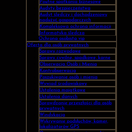
Poufne spotkania biznesowe
Audyty bezpieczeństwa
Audyt śledczy i dochodzeniowy
nadużyć gospodarczych
Kompleksowa ochrona informacji
Informatyka śledcza
Ochrona osobista vip
Oferta dla osób prywatnych
Sprawy rozwodowe
Sprawy cywilne, spadkowe, karne
Obserwacja Osób i Mienia
Kontrobserwacja
Poszukiwanie osób i mienia
Wywiad środowiskowy
Ustalenia majątkowe
Ustalenia danych
Sprawdzanie przeszłości dla osób
prywatnych
Windykacja
Wykrywanie podsłuchów, kamer,
lokalizatorów GPS