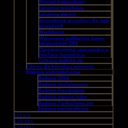
Wywiad środowiskowy
Ustalenia majątkowe
Ustalenia danych
Sprawdzanie przeszłości dla osób
prywatnych
Windykacja
Wykrywanie podsłuchów, kamer,
lokalizatorów GPS
Oprogramowanie szpiegowskie w
telefonie, komputerze
Ochrona osobista vip
Oferta dla kancelarii prawnych
Badania kryminalistyczne
Badania DNA
Badania Grafologiczne
Badanie Fonoskopijne
Badania zapisów video
Badania Fizykochemiczne
Badania wariograficzne
CENNIK
KARIERA
KONTAKT